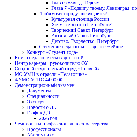
Глава 6 «Звезда Героя»
Глава 7 «Подвигу твоему, Ленинград, п
Любимому городу посвящается!
Культурная столица России
Хочу все знать о Петербурге!
Творческий Санкт-Петербург
Активный Санкт-Петербург
Детство. Творчество. Петербург
Служение педагогике — дело семейное
Конкурс «Студент года»
Книга педагогических династий
Центр карьеры - руководителю ОУ
Сводный студенческий отряд «Первый»
МО УМЦ в отрасли «Педагогика»
ФУМО УГПС 44.00.00
Демонстрационный экзамен
Документы
Специальности
Эксперты
Новости о ДЭ
График ДЭ
2026 год
Чемпионаты профессионального мастерства
Профессионалы
Абилимпикс