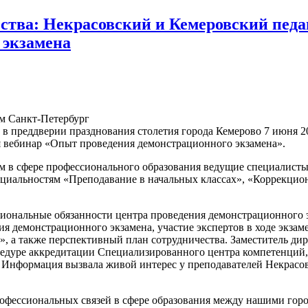
ства: Некрасовский и Кемеровский педа
 экзамена
ом Санкт-Петербург
в преддверии празднования столетия города Кемерово 7 июня 20
я вебинар «Опыт проведения демонстрационного экзамена».
ом в сфере профессионального образования ведущие специалист
циальностям «Преподавание в начальных классах», «Коррекцион
ональные обязанности центра проведения демонстрационного э
ия демонстрационного экзамена, участие экспертов в ходе экза
, а также перспективный план сотрудничества. Заместитель ди
цедуре аккредитации Специализированного центра компетенций,
. Информация вызвала живой интерес у преподавателей Некрасов
рофессиональных связей в сфере образования между нашими гор