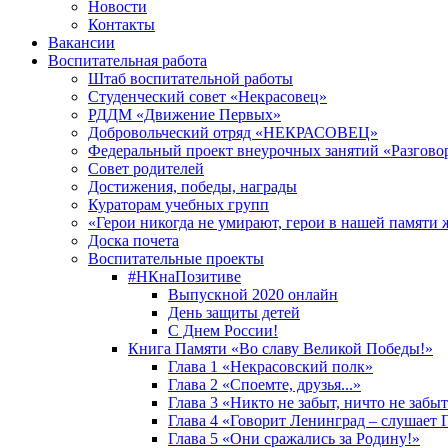
Новости
Контакты
Вакансии
Воспитательная работа
Штаб воспитательной работы
Студенческий совет «Некрасовец»
РДДМ «Движение Первых»
Добровольческий отряд «НЕКРАСОВЕЦ»
Федеральный проект внеурочных занятий «Разгово
Совет родителей
Достижения, победы, награды
Кураторам учебных групп
«Герои никогда не умирают, герои в нашей памяти 
Доска почета
Воспитательные проекты
#НКнаПозитиве
Выпускной 2020 онлайн
День защиты детей
С Днем России!
Книга Памяти «Во славу Великой Победы!»
Глава 1 «Некрасовский полк»
Глава 2 «Споемте, друзья...»
Глава 3 «Никто не забыт, ничто не забы
Глава 4 «Говорит Ленинград – слушает 
Глава 5 «Они сражались за Родину!»