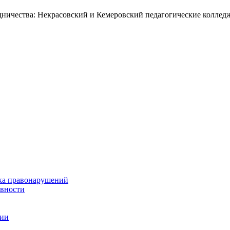
дничества: Некрасовский и Кемеровский педагогические колле
ка правонарушений
ивности
ции