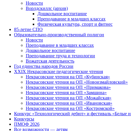
Новости
Ворлдскиллс (архив)
Дошкольное воспитание
Преподавание в младших классах
Физическая культура, спорт и фитнес
85-летие СПО
Образовательно-производственный полигон
Новости
Преподавание в младших классах
Дошкольное воспитание
Преподавание труда и технологии
Вожатская деятельность
Год единства народов России
XXIX Некрасовские педагогические чтения
Некрасовские чтения на ОП «Кубинская»
Некрасовские чтения на ОП «Новоизмайловский»
Некрасовские чтения на ОП «Примакова»
Некрасовские чтения на ОП «Замшина»
Некрасовские чтения на ОП «Можайская»
Некрасовские чтения на ОП «Ивановская»
Некрасовские чтения на ОП «Костромской»
Конкурс «Технологический дебют» и фестиваль «Белые 
Конкурсы
ПМОФ 2026
Все возможности — детям