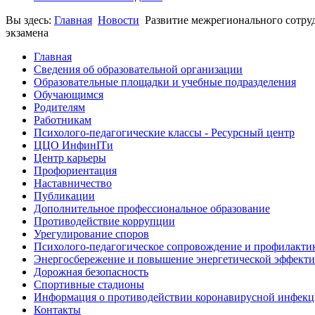
Вы здесь:
Главная
Новости
Развитие межрегионального сотру
экзамена
Главная
Сведения об образовательной организации
Образовательные площадки и учебные подразделения
Обучающимся
Родителям
Работникам
Психолого-педагогические классы - Ресурсный центр
ЦЦО ИнфинITи
Центр карьеры
Профориентация
Наставничество
Публикации
Дополнительное профессиональное образование
Противодействие коррупции
Урегулирование споров
Психолого-педагогическое сопровождение и профилакти
Энергосбережение и повышение энергетической эффект
Дорожная безопасность
Спортивные стадионы
Информация о противодействии коронавирусной инфек
Контакты