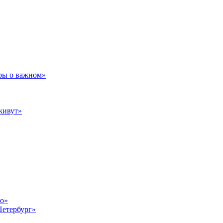
ры о важном»
живут»
то»
Петербург»