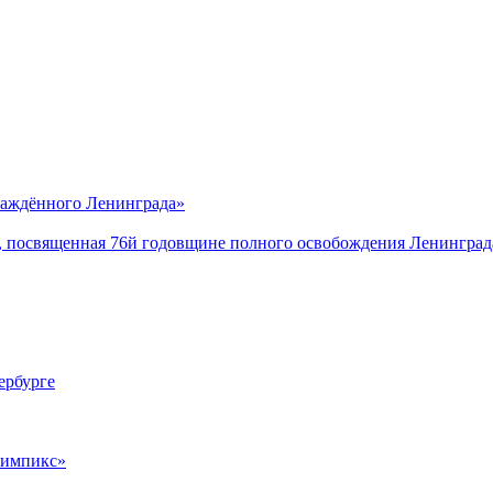
саждённого Ленинграда»
, посвященная 76й годовщине полного освобождения Ленинград
ербурге
лимпикс»