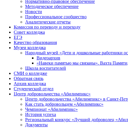
Нормативно-правовое обеспечение
Методическое обеспечение
Новости
Профессиональное сообщество
Аналитические отчеты
Комиссия по переводу и переходу
Совет колледжа
ЕГЭ
Качество образования
Музеи колледжа
Народный музей «Дети и дошкольные работники о
Видеоархив
«Навеки памятью мы связаны». Вахта Памяти
Школа воспитателей
СМИ о колледже
Обратная связь
Архив колледжа
Студенческий отдел
Центр добровольчества «Абилимпикс»
Центр добровольчества «Абилимпикс» в Санкт-Пет
Как стать добровольцем «Абилимпикс»
Чемпионат «Абилимпикс»
История успеха
Региональный конкурс «Лучший доброволец «Аби
Документы