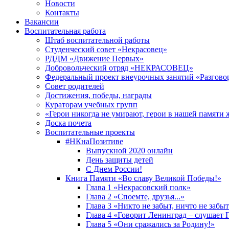
Новости
Контакты
Вакансии
Воспитательная работа
Штаб воспитательной работы
Студенческий совет «Некрасовец»
РДДМ «Движение Первых»
Добровольческий отряд «НЕКРАСОВЕЦ»
Федеральный проект внеурочных занятий «Разгово
Совет родителей
Достижения, победы, награды
Кураторам учебных групп
«Герои никогда не умирают, герои в нашей памяти 
Доска почета
Воспитательные проекты
#НКнаПозитиве
Выпускной 2020 онлайн
День защиты детей
С Днем России!
Книга Памяти «Во славу Великой Победы!»
Глава 1 «Некрасовский полк»
Глава 2 «Споемте, друзья...»
Глава 3 «Никто не забыт, ничто не забы
Глава 4 «Говорит Ленинград – слушает 
Глава 5 «Они сражались за Родину!»