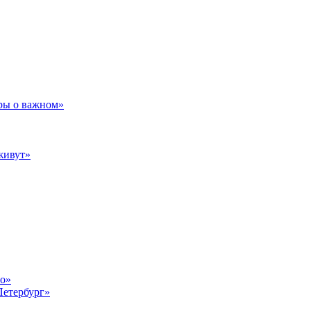
ры о важном»
живут»
то»
Петербург»