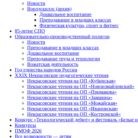
Новости
Ворлдскиллс (архив)
Дошкольное воспитание
Преподавание в младших классах
Физическая культура, спорт и фитнес
85-летие СПО
Образовательно-производственный полигон
Новости
Преподавание в младших классах
Дошкольное воспитание
Преподавание труда и технологии
Вожатская деятельность
Год единства народов России
XXIX Некрасовские педагогические чтения
Некрасовские чтения на ОП «Кубинская»
Некрасовские чтения на ОП «Новоизмайловский»
Некрасовские чтения на ОП «Примакова»
Некрасовские чтения на ОП «Замшина»
Некрасовские чтения на ОП «Можайская»
Некрасовские чтения на ОП «Ивановская»
Некрасовские чтения на ОП «Костромской»
Конкурс «Технологический дебют» и фестиваль «Белые 
Конкурсы
ПМОФ 2026
Все возможности — детям