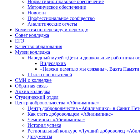
Нормативно-правовое обеспечение
Методическое обеспечение
Новости
Профессиональное сообщество
Аналитические отчеты
Комиссия по переводу и переходу
Совет колледжа
ЕГЭ
Качество образования
Музеи колледжа
Народный музей «Дети и дошкольные работники о
Видеоархив
«Навеки памятью мы связаны». Вахта Памяти
Школа воспитателей
СМИ о колледже
Обратная связь
Архив колледжа
Студенческий отдел
Центр добровольчества «Абилимпикс»
Центр добровольчества «Абилимпикс» в Санкт-Пет
Как стать добровольцем «Абилимпикс»
Чемпионат «Абилимпикс»
История успеха
Региональный конкурс «Лучший доброволец «Аби
Документы