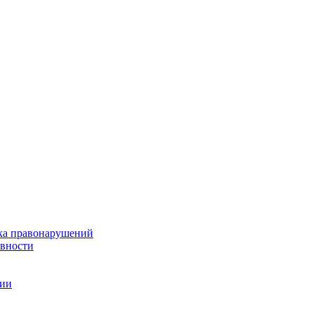
ка правонарушений
ивности
ции