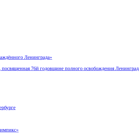
саждённого Ленинграда»
, посвященная 76й годовщине полного освобождения Ленинград
ербурге
лимпикс»