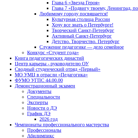
Глава 6 «Звезда Героя»
Глава 7 «Подвигу твоему, Ленинград, п
Любимому городу посвящается!
Культурная столица России
Хочу все знать о Петербурге!
Творческий Санкт-Петербург
Активный Санкт-Петербург
Детство. Творчество. Петербург
Служение педагогике — дело семейное
Конкурс «Студент года»
Книга педагогических династий
Центр карьеры - руководителю ОУ
Сводный студенческий отряд «Первый»
МО УМЦ в отрасли «Педагогика»
ФУМО УГПС 44.00.00
Демонстрационный экзамен
Документы
Специальности
Эксперты
Новости о ДЭ
График ДЭ
2026 год
Чемпионаты профессионального мастерства
Профессионалы
Абилимпикс