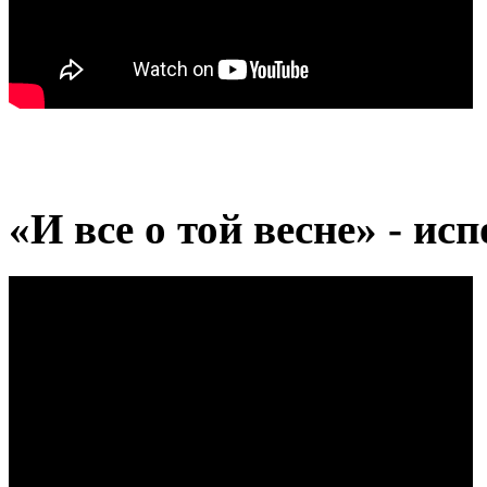
«И все о той весне» - ис