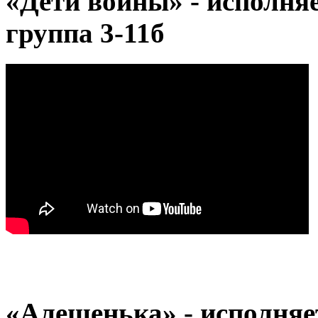
«Дети войны» - исполняе
группа 3-11б
«Алешенька» - исполняе