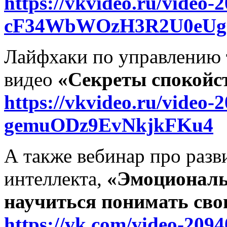
https://vkvideo.ru/video
cF34WbWOzH3R2U0eUg
Лайфхаки по управлению 
видео
«Секреты спокойс
https://vkvideo.ru/video
gemuODz9EvNkjkFKu4
А также вебинар про раз
интеллекта,
«Эмоциональ
научиться понимать сво
https://vk.com/video-209