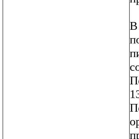
В
п
п
с
П
1
П
о
п