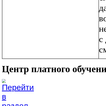
д
в
н
с
с
Центр платного обучен