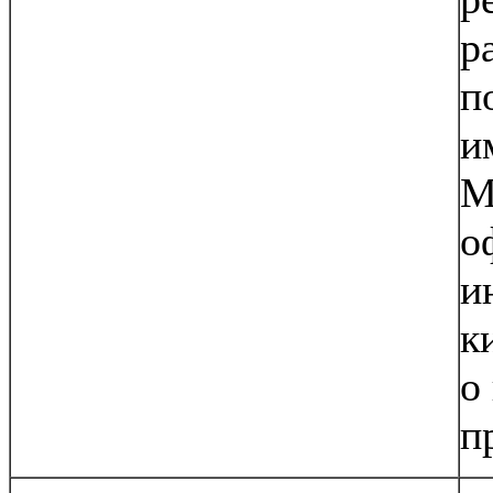
р
п
и
М
о
и
к
о
п