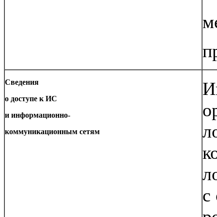
м
п
Сведения
И
о доступе к ИС
о
и информационно-
л
коммуникационным сетям
к
л
с
р