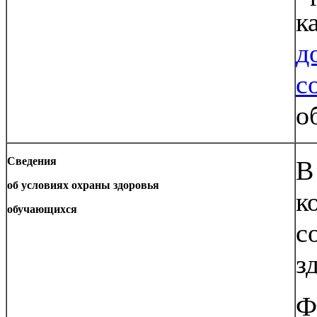
к
д
с
о
Сведения
В
об условиях охраны здоровья
к
обучающихся
с
з
Ф