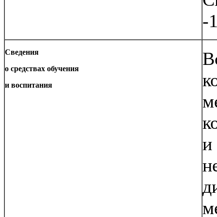
-
Сведения
В
о средствах обучения
к
и воспитания
м
к
и
н
д
м