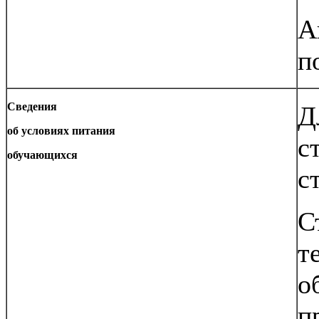
А
п
Сведения
Д
об условиях питания
с
обучающихся
с
С
т
о
п