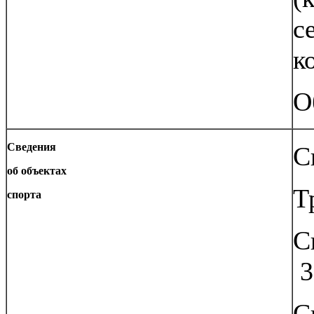
с
к
О
Сведения
С
об объектах
Т
спорта
С
3
С