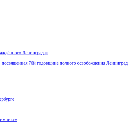
саждённого Ленинграда»
, посвященная 76й годовщине полного освобождения Ленинград
ербурге
лимпикс»