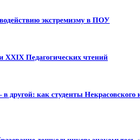
водействию экстремизму в ПОУ
ги XXIX Педагогических чтений
 – в другой: как студенты Некрасовског
образование дошкольников: знакомьтесь