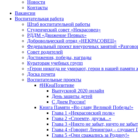
Новости
Контакты
Вакансии
Воспитательная работа
Штаб воспитательной работы
Студенческий совет «Некрасовец»
РДДМ «Движение Первых»
Добровольческий отряд «НЕКРАСОВЕЦ»
Федеральный проект внеурочных занятий «Разгово
Совет родителей
Достижения, победы, награды
Кураторам учебных групп
«Герои никогда не умирают, герои в нашей памяти 
Доска почета
Воспитательные проекты
#НКнаПозитиве
Выпускной 2020 онлайн
День защиты детей
С Днем России!
Книга Памяти «Во славу Великой Победы!»
Глава 1 «Некрасовский полк»
Глава 2 «Споемте, друзья...»
Глава 3 «Никто не забыт, ничто не забы
Глава 4 «Говорит Ленинград – слушает 
Глава 5 «Они сражались за Родину!»