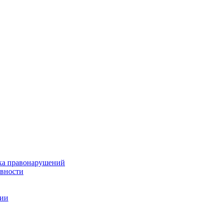
ка правонарушений
ивности
ции