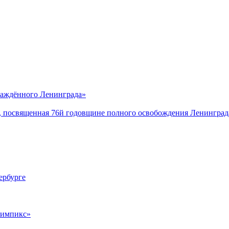
саждённого Ленинграда»
, посвященная 76й годовщине полного освобождения Ленинград
ербурге
лимпикс»