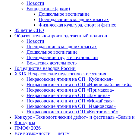
Новости
Ворлдскиллс (архив)
Дошкольное воспитание
Преподавание в младших классах
Физическая культура, спорт и фитнес
85-летие СПО
Образовательно-производственный полигон
Новости
Преподавание в младших классах
Дошкольное воспитание
Преподавание труда и технологии
Вожатская деятельность
Год единства народов России
XXIX Некрасовские педагогические чтения
Некрасовские чтения на ОП «Кубинская»
Некрасовские чтения на ОП «Новоизмайловский»
Некрасовские чтения на ОП «Примакова»
Некрасовские чтения на ОП «Замшина»
Некрасовские чтения на ОП «Можайская»
Некрасовские чтения на ОП «Ивановская»
Некрасовские чтения на ОП «Костромской»
Конкурс «Технологический дебют» и фестиваль «Белые 
Конкурсы
ПМОФ 2026
Все возможности — детям