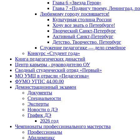
Глава 6 «Звезда Героя»
Глава 7 «Подвигу твоему, Ленинград, п
Любимому городу посвящается!
Культурная столица России
Хочу все знать о Петербурге!
Творческий Санкт-Петербург
Активный Санкт-Петербург
Детство. Творчество. Петербург
Служение педагогике — дело семейное
Конкурс «Студент года»
Книга педагогических династий
Центр карьеры - руководителю ОУ
Сводный студенческий отряд «Первый»
МО УМЦ в отрасли «Педагогика»
ФУМО УГПС 44.00.00
Демонстрационный экзамен
Документы
Специальности
Эксперты
Новости о ДЭ
График ДЭ
2026 год
Чемпионаты профессионального мастерства
Профессионалы
Абилимпикс