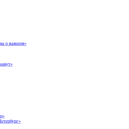
ры о важном»
живут»
то»
Петербург»