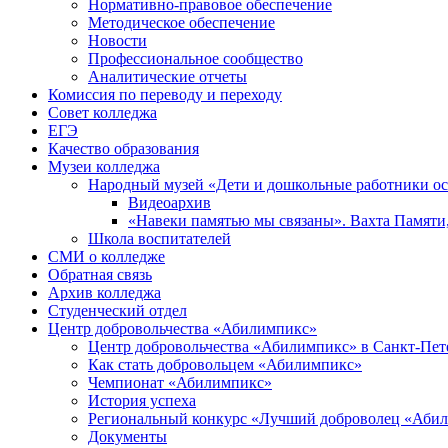
Нормативно-правовое обеспечение
Методическое обеспечение
Новости
Профессиональное сообщество
Аналитические отчеты
Комиссия по переводу и переходу
Совет колледжа
ЕГЭ
Качество образования
Музеи колледжа
Народный музей «Дети и дошкольные работники о
Видеоархив
«Навеки памятью мы связаны». Вахта Памяти
Школа воспитателей
СМИ о колледже
Обратная связь
Архив колледжа
Студенческий отдел
Центр добровольчества «Абилимпикс»
Центр добровольчества «Абилимпикс» в Санкт-Пет
Как стать добровольцем «Абилимпикс»
Чемпионат «Абилимпикс»
История успеха
Региональный конкурс «Лучший доброволец «Аби
Документы