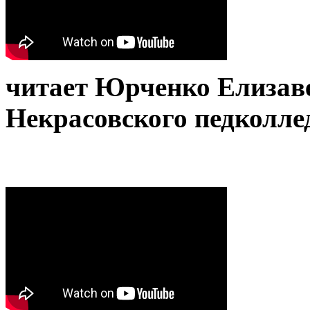
читает Юрченко Елизав
Некрасовского педколле