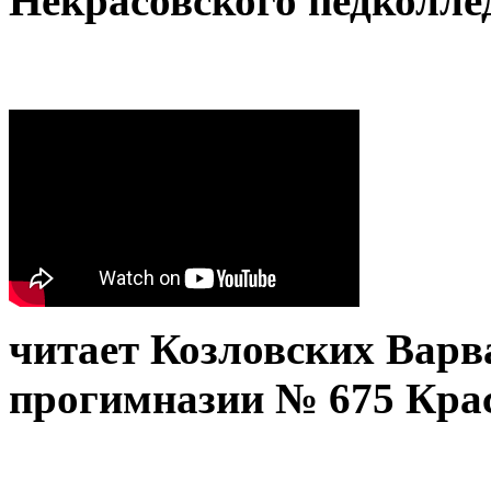
Некрасовского педколле
читает Козловских Варв
прогимназии № 675 Крас