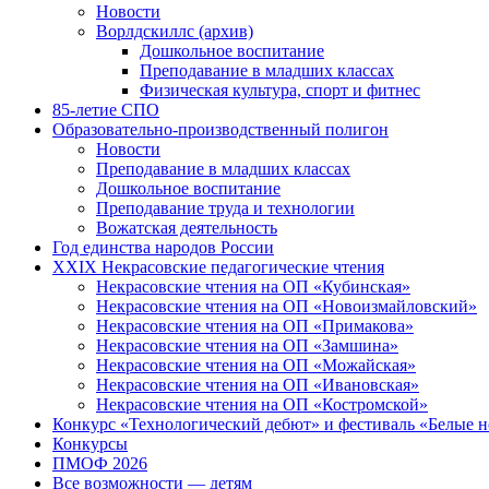
Новости
Ворлдскиллс (архив)
Дошкольное воспитание
Преподавание в младших классах
Физическая культура, спорт и фитнес
85-летие СПО
Образовательно-производственный полигон
Новости
Преподавание в младших классах
Дошкольное воспитание
Преподавание труда и технологии
Вожатская деятельность
Год единства народов России
XXIX Некрасовские педагогические чтения
Некрасовские чтения на ОП «Кубинская»
Некрасовские чтения на ОП «Новоизмайловский»
Некрасовские чтения на ОП «Примакова»
Некрасовские чтения на ОП «Замшина»
Некрасовские чтения на ОП «Можайская»
Некрасовские чтения на ОП «Ивановская»
Некрасовские чтения на ОП «Костромской»
Конкурс «Технологический дебют» и фестиваль «Белые 
Конкурсы
ПМОФ 2026
Все возможности — детям