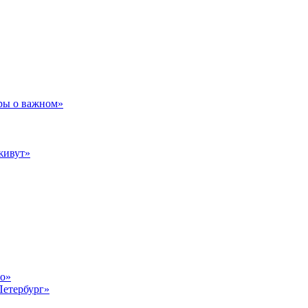
ры о важном»
живут»
то»
Петербург»