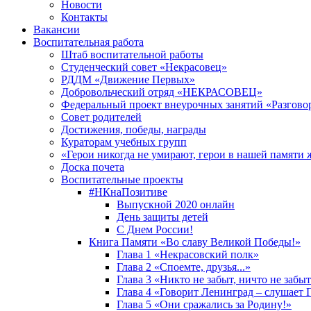
Новости
Контакты
Вакансии
Воспитательная работа
Штаб воспитательной работы
Студенческий совет «Некрасовец»
РДДМ «Движение Первых»
Добровольческий отряд «НЕКРАСОВЕЦ»
Федеральный проект внеурочных занятий «Разгово
Совет родителей
Достижения, победы, награды
Кураторам учебных групп
«Герои никогда не умирают, герои в нашей памяти 
Доска почета
Воспитательные проекты
#НКнаПозитиве
Выпускной 2020 онлайн
День защиты детей
С Днем России!
Книга Памяти «Во славу Великой Победы!»
Глава 1 «Некрасовский полк»
Глава 2 «Споемте, друзья...»
Глава 3 «Никто не забыт, ничто не забы
Глава 4 «Говорит Ленинград – слушает 
Глава 5 «Они сражались за Родину!»