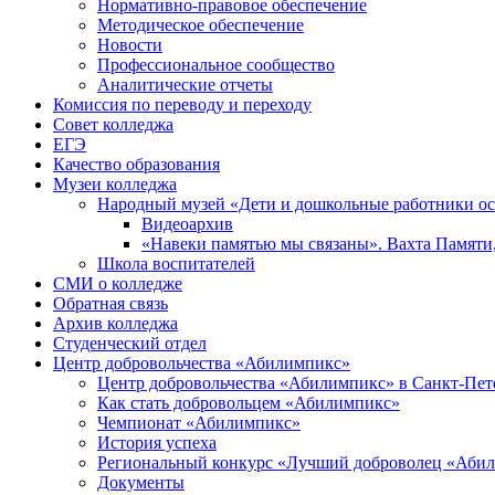
Нормативно-правовое обеспечение
Методическое обеспечение
Новости
Профессиональное сообщество
Аналитические отчеты
Комиссия по переводу и переходу
Совет колледжа
ЕГЭ
Качество образования
Музеи колледжа
Народный музей «Дети и дошкольные работники о
Видеоархив
«Навеки памятью мы связаны». Вахта Памяти
Школа воспитателей
СМИ о колледже
Обратная связь
Архив колледжа
Студенческий отдел
Центр добровольчества «Абилимпикс»
Центр добровольчества «Абилимпикс» в Санкт-Пет
Как стать добровольцем «Абилимпикс»
Чемпионат «Абилимпикс»
История успеха
Региональный конкурс «Лучший доброволец «Аби
Документы