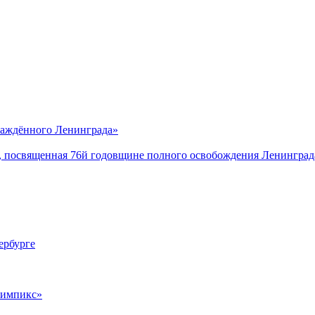
саждённого Ленинграда»
, посвященная 76й годовщине полного освобождения Ленинград
ербурге
лимпикс»