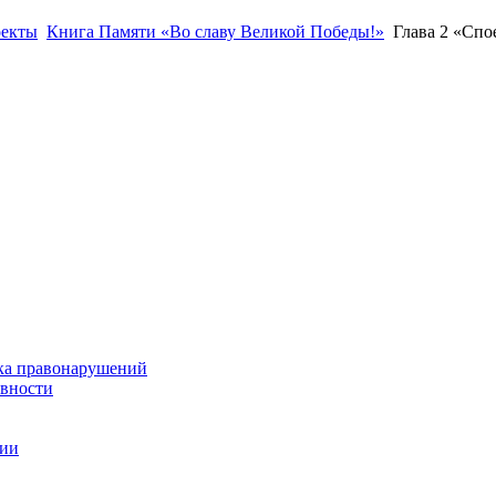
оекты
Книга Памяти «Во славу Великой Победы!»
Глава 2 «Спое
ка правонарушений
ивности
ции