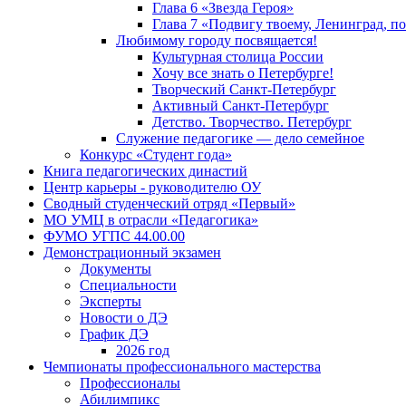
Глава 6 «Звезда Героя»
Глава 7 «Подвигу твоему, Ленинград, п
Любимому городу посвящается!
Культурная столица России
Хочу все знать о Петербурге!
Творческий Санкт-Петербург
Активный Санкт-Петербург
Детство. Творчество. Петербург
Служение педагогике — дело семейное
Конкурс «Студент года»
Книга педагогических династий
Центр карьеры - руководителю ОУ
Сводный студенческий отряд «Первый»
МО УМЦ в отрасли «Педагогика»
ФУМО УГПС 44.00.00
Демонстрационный экзамен
Документы
Специальности
Эксперты
Новости о ДЭ
График ДЭ
2026 год
Чемпионаты профессионального мастерства
Профессионалы
Абилимпикс