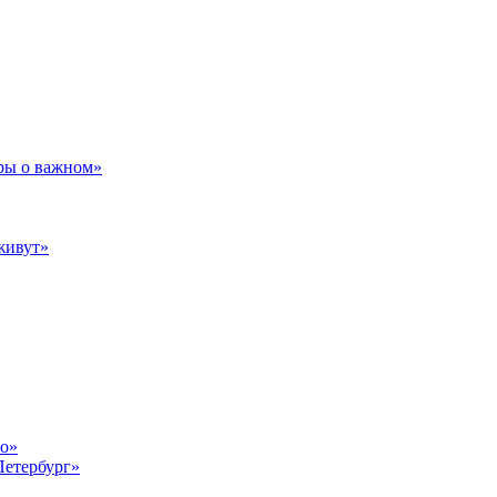
ры о важном»
живут»
то»
Петербург»