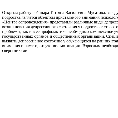
Открыла работу вебинара Татьяна Васильевна Мусатова, заве
подростка является объектом пристального внимания психолог
«Центра сопровождения» представили различные виды депресси
возникновения депрессивного состояния у подростков: стресс о
проблемы, так и в ее профилактике необходимо комплексное уч
государственных органов и общественных организаций. Специ
выявить депрессивное состояние у обучающихся на ранних этап
внимания и памяти, отсутствие мотивации. Взрослым необходим
сверстниками.