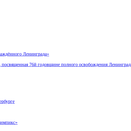
саждённого Ленинграда»
, посвященная 76й годовщине полного освобождения Ленинград
ербурге
лимпикс»