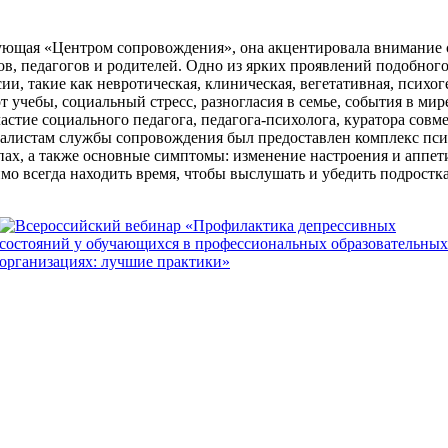
дующая «Центром сопровождения», она акцентировала внимание 
ов, педагогов и родителей. Одно из ярких проявлений подобно
и, такие как невротическая, клиническая, вегетативная, психо
т учебы, социальный стресс, разногласия в семье, события в ми
астие социального педагога, педагога-психолога, куратора совм
алистам службы сопровождения был предоставлен комплекс пси
ах, а также основные симптомы: изменение настроения и аппети
о всегда находить время, чтобы выслушать и убедить подростка,