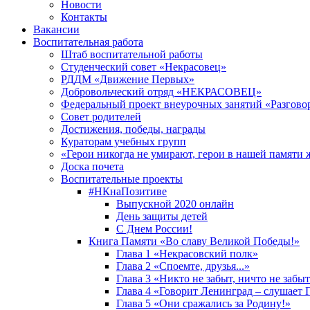
Новости
Контакты
Вакансии
Воспитательная работа
Штаб воспитательной работы
Студенческий совет «Некрасовец»
РДДМ «Движение Первых»
Добровольческий отряд «НЕКРАСОВЕЦ»
Федеральный проект внеурочных занятий «Разгово
Совет родителей
Достижения, победы, награды
Кураторам учебных групп
«Герои никогда не умирают, герои в нашей памяти 
Доска почета
Воспитательные проекты
#НКнаПозитиве
Выпускной 2020 онлайн
День защиты детей
С Днем России!
Книга Памяти «Во славу Великой Победы!»
Глава 1 «Некрасовский полк»
Глава 2 «Споемте, друзья...»
Глава 3 «Никто не забыт, ничто не забы
Глава 4 «Говорит Ленинград – слушает 
Глава 5 «Они сражались за Родину!»