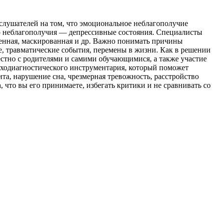
слушателей на том, что эмоциональное неблагополучие
го неблагополучия — депрессивные состояния. Специалисты
генная, маскированная и др. Важно понимать причины
ре, травматические события, перемены в жизни. Как в решении
естно с родителями и самими обучающимися, а также участие
ходиагностического инструментария, который поможет
та, нарушение сна, чрезмерная тревожность, расстройство
 что вы его принимаете, избегать критики и не сравнивать со