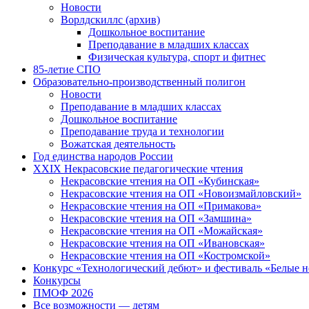
Новости
Ворлдскиллс (архив)
Дошкольное воспитание
Преподавание в младших классах
Физическая культура, спорт и фитнес
85-летие СПО
Образовательно-производственный полигон
Новости
Преподавание в младших классах
Дошкольное воспитание
Преподавание труда и технологии
Вожатская деятельность
Год единства народов России
XXIX Некрасовские педагогические чтения
Некрасовские чтения на ОП «Кубинская»
Некрасовские чтения на ОП «Новоизмайловский»
Некрасовские чтения на ОП «Примакова»
Некрасовские чтения на ОП «Замшина»
Некрасовские чтения на ОП «Можайская»
Некрасовские чтения на ОП «Ивановская»
Некрасовские чтения на ОП «Костромской»
Конкурс «Технологический дебют» и фестиваль «Белые 
Конкурсы
ПМОФ 2026
Все возможности — детям