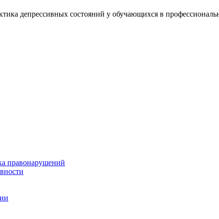
тика депрессивных состояний у обучающихся в профессиональн
ка правонарушений
ивности
ции