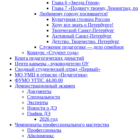
Глава 6 «Звезда Героя»
Глава 7 «Подвигу твоему, Ленинград, п
Любимому городу посвящается!
Культурная столица России
Хочу все знать о Петербурге!
Творческий Санкт-Петербург
Активный Санкт-Петербург
Детство. Творчество. Петербург
Служение педагогике — дело семейное
Конкурс «Студент года»
Книга педагогических династий
Центр карьеры - руководителю ОУ
Сводный студенческий отряд «Первый»
МО УМЦ в отрасли «Педагогика»
ФУМО УГПС 44.00.00
Демонстрационный экзамен
Документы
Специальности
Эксперты
Новости о ДЭ
График ДЭ
2026 год
Чемпионаты профессионального мастерства
Профессионалы
Абилимпикс