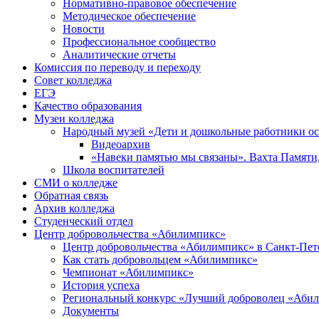
Нормативно-правовое обеспечение
Методическое обеспечение
Новости
Профессиональное сообщество
Аналитические отчеты
Комиссия по переводу и переходу
Совет колледжа
ЕГЭ
Качество образования
Музеи колледжа
Народный музей «Дети и дошкольные работники о
Видеоархив
«Навеки памятью мы связаны». Вахта Памяти
Школа воспитателей
СМИ о колледже
Обратная связь
Архив колледжа
Студенческий отдел
Центр добровольчества «Абилимпикс»
Центр добровольчества «Абилимпикс» в Санкт-Пет
Как стать добровольцем «Абилимпикс»
Чемпионат «Абилимпикс»
История успеха
Региональный конкурс «Лучший доброволец «Аби
Документы