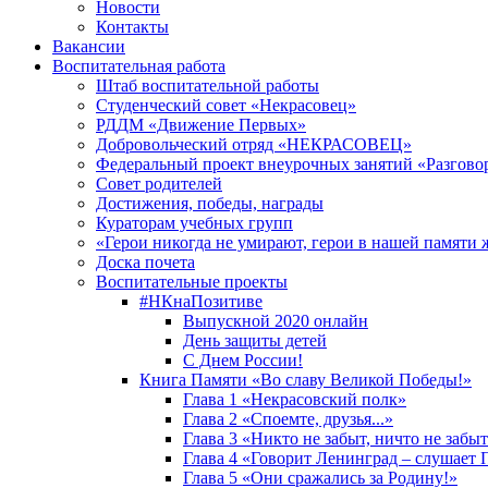
Новости
Контакты
Вакансии
Воспитательная работа
Штаб воспитательной работы
Студенческий совет «Некрасовец»
РДДМ «Движение Первых»
Добровольческий отряд «НЕКРАСОВЕЦ»
Федеральный проект внеурочных занятий «Разгово
Совет родителей
Достижения, победы, награды
Кураторам учебных групп
«Герои никогда не умирают, герои в нашей памяти 
Доска почета
Воспитательные проекты
#НКнаПозитиве
Выпускной 2020 онлайн
День защиты детей
С Днем России!
Книга Памяти «Во славу Великой Победы!»
Глава 1 «Некрасовский полк»
Глава 2 «Споемте, друзья...»
Глава 3 «Никто не забыт, ничто не забы
Глава 4 «Говорит Ленинград – слушает 
Глава 5 «Они сражались за Родину!»