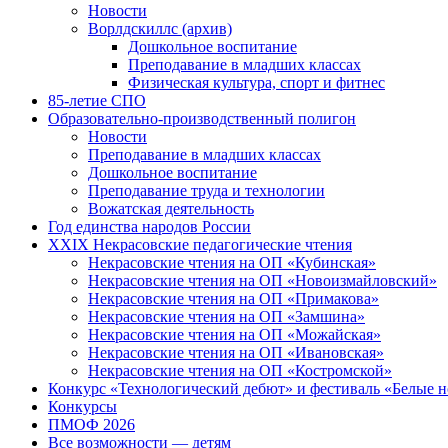
Новости
Ворлдскиллс (архив)
Дошкольное воспитание
Преподавание в младших классах
Физическая культура, спорт и фитнес
85-летие СПО
Образовательно-производственный полигон
Новости
Преподавание в младших классах
Дошкольное воспитание
Преподавание труда и технологии
Вожатская деятельность
Год единства народов России
XXIX Некрасовские педагогические чтения
Некрасовские чтения на ОП «Кубинская»
Некрасовские чтения на ОП «Новоизмайловский»
Некрасовские чтения на ОП «Примакова»
Некрасовские чтения на ОП «Замшина»
Некрасовские чтения на ОП «Можайская»
Некрасовские чтения на ОП «Ивановская»
Некрасовские чтения на ОП «Костромской»
Конкурс «Технологический дебют» и фестиваль «Белые 
Конкурсы
ПМОФ 2026
Все возможности — детям