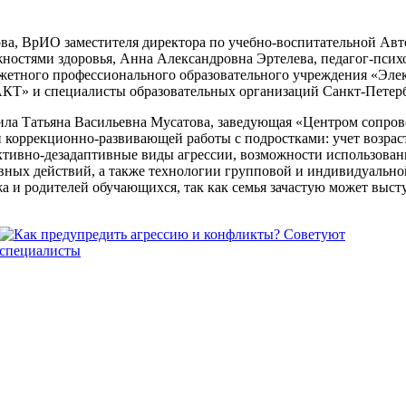
ова, ВрИО заместителя директора по учебно-воспитательной А
ностями здоровья, Анна Александровна Эртелева, педагог-псих
джетного профессионального образовательного учреждения «Эл
КТ» и специалисты образовательных организаций Санкт-Петерб
а Татьяна Васильевна Мусатова, заведующая «Центром сопрово
и коррекционно-развивающей работы с подростками: учет возра
уктивно-дезадаптивные виды агрессии, возможности использов
ивных действий, а также технологии групповой и индивидуальн
а и родителей обучающихся, так как семья зачастую может выс