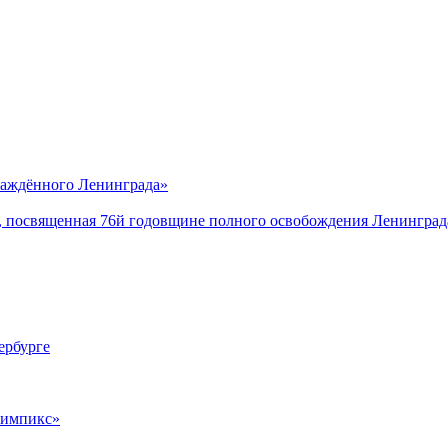
саждённого Ленинграда»
, посвященная 76й годовщине полного освобождения Ленинград
ербурге
лимпикс»