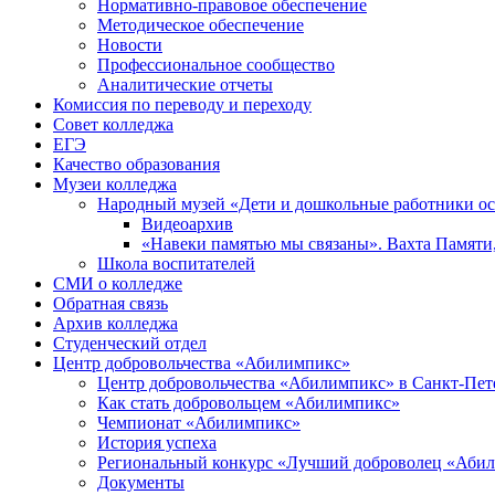
Нормативно-правовое обеспечение
Методическое обеспечение
Новости
Профессиональное сообщество
Аналитические отчеты
Комиссия по переводу и переходу
Совет колледжа
ЕГЭ
Качество образования
Музеи колледжа
Народный музей «Дети и дошкольные работники о
Видеоархив
«Навеки памятью мы связаны». Вахта Памяти
Школа воспитателей
СМИ о колледже
Обратная связь
Архив колледжа
Студенческий отдел
Центр добровольчества «Абилимпикс»
Центр добровольчества «Абилимпикс» в Санкт-Пет
Как стать добровольцем «Абилимпикс»
Чемпионат «Абилимпикс»
История успеха
Региональный конкурс «Лучший доброволец «Аби
Документы