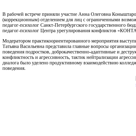
В рабочей встрече приняли участие Анна Олеговна Коныштар
(коррекционным) отделением для лиц с ограниченными возмож
педагог-психолог Санкт-Петербургского государственного бю
педагог-психолог Центра урегулирования конфликтов «КОНТА
Модератором практикоориентированного мероприятия выступил
Татьяна Васильевна представила главные вопросы организаци
поведения подростков, доброкачественно-адаптивные и дестр
конфликтность и агрессивность, тактик нейтрализации агресс
диалога было уделено продуктивному взаимодействию колледж
поведения.