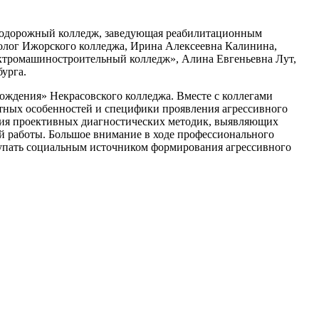
втодорожный колледж, заведующая реабилитационным
олог Ижорского колледжа, Ирина Алексеевна Калинина,
ектромашиностроительный колледж», Алина Евгеньевна Лут,
урга.
ждения» Некрасовского колледжа. Вместе с коллегами
стных особенностей и специфики проявления агрессивного
ания проективных диагностических методик, выявляющих
ой работы. Большое внимание в ходе профессионального
тупать социальным источником формирования агрессивного