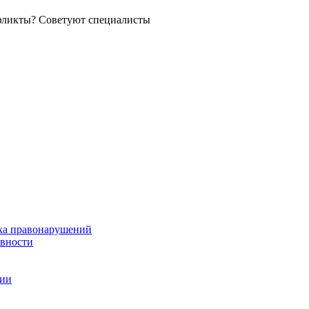
фликты? Советуют специалисты
ка правонарушений
ивности
ции