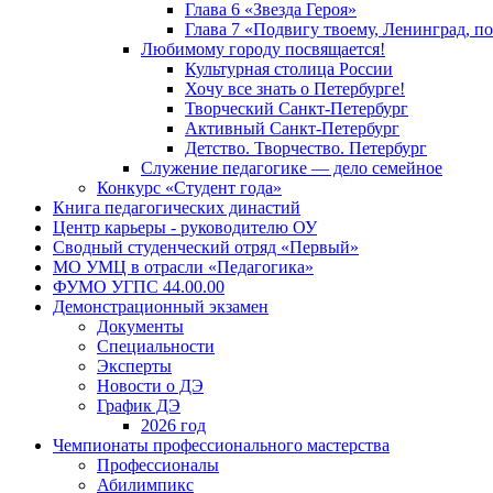
Глава 6 «Звезда Героя»
Глава 7 «Подвигу твоему, Ленинград, п
Любимому городу посвящается!
Культурная столица России
Хочу все знать о Петербурге!
Творческий Санкт-Петербург
Активный Санкт-Петербург
Детство. Творчество. Петербург
Служение педагогике — дело семейное
Конкурс «Студент года»
Книга педагогических династий
Центр карьеры - руководителю ОУ
Сводный студенческий отряд «Первый»
МО УМЦ в отрасли «Педагогика»
ФУМО УГПС 44.00.00
Демонстрационный экзамен
Документы
Специальности
Эксперты
Новости о ДЭ
График ДЭ
2026 год
Чемпионаты профессионального мастерства
Профессионалы
Абилимпикс