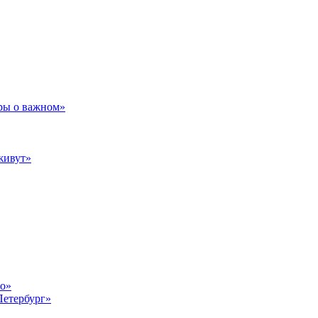
ры о важном»
живут»
то»
Петербург»