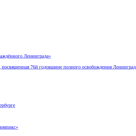
саждённого Ленинграда»
, посвященная 76й годовщине полного освобождения Ленинград
ербурге
лимпикс»