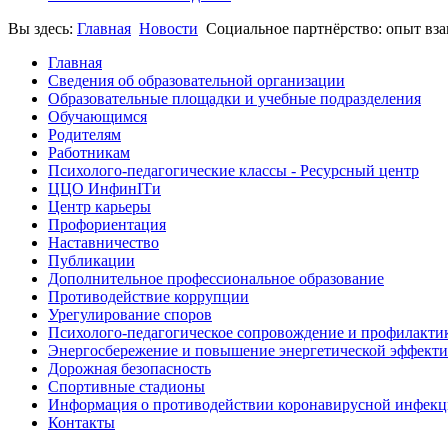
Вы здесь:
Главная
Новости
Социальное партнёрство: опыт вз
Главная
Сведения об образовательной организации
Образовательные площадки и учебные подразделения
Обучающимся
Родителям
Работникам
Психолого-педагогические классы - Ресурсный центр
ЦЦО ИнфинITи
Центр карьеры
Профориентация
Наставничество
Публикации
Дополнительное профессиональное образование
Противодействие коррупции
Урегулирование споров
Психолого-педагогическое сопровождение и профилакти
Энергосбережение и повышение энергетической эффект
Дорожная безопасность
Спортивные стадионы
Информация о противодействии коронавирусной инфек
Контакты