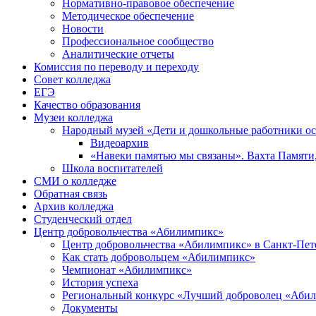
Нормативно-правовое обеспечение
Методическое обеспечение
Новости
Профессиональное сообщество
Аналитические отчеты
Комиссия по переводу и переходу
Совет колледжа
ЕГЭ
Качество образования
Музеи колледжа
Народный музей «Дети и дошкольные работники о
Видеоархив
«Навеки памятью мы связаны». Вахта Памяти
Школа воспитателей
СМИ о колледже
Обратная связь
Архив колледжа
Студенческий отдел
Центр добровольчества «Абилимпикс»
Центр добровольчества «Абилимпикс» в Санкт-Пет
Как стать добровольцем «Абилимпикс»
Чемпионат «Абилимпикс»
История успеха
Региональный конкурс «Лучший доброволец «Аби
Документы