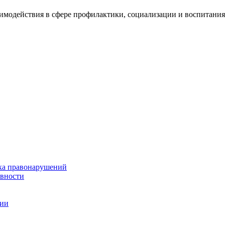
аимодействия в сфере профилактики, социализации и воспитан
ка правонарушений
ивности
ции