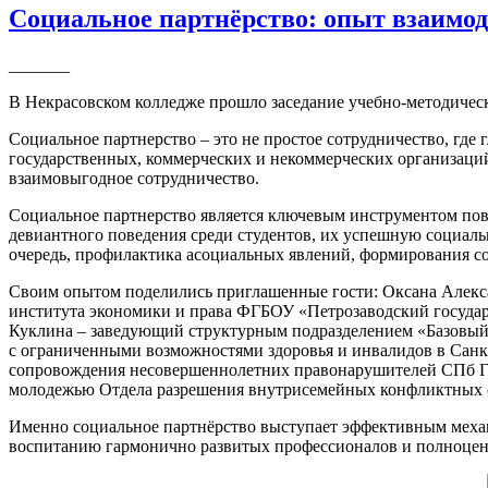
Социальное партнёрство: опыт взаимо
_______
В Некрасовском колледже прошло заседание учебно-методичес
Социальное партнерство – это не простое сотрудничество, где 
государственных, коммерческих и некоммерческих организаций
взаимовыгодное сотрудничество.
Социальное партнерство является ключевым инструментом по
девиантного поведения среди студентов, их успешную социал
очередь, профилактика асоциальных явлений, формирования с
Своим опытом поделились приглашенные гости: Оксана Алекс
института экономики и права ФГБОУ «Петрозаводский государ
Куклина – заведующий структурным подразделением «Базовый
с ограниченными возможностями здоровья и инвалидов в Санк
сопровождения несовершеннолетних правонарушителей СПб ГБ
молодежью Отдела разрешения внутрисемейных конфликтны
Именно социальное партнёрство выступает эффективным механ
воспитанию гармонично развитых профессионалов и полноцен