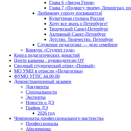
Глава 6 «Звезда Героя»
Глава 7 «Подвигу твоему, Ленинград, п
Любимому городу посвящается!
Культурная столица России
Хочу все знать о Петербурге!
Творческий Санкт-Петербург
Активный Санкт-Петербург
Детство. Творчество. Петербург
Служение педагогике — дело семейное
Конкурс «Студент года»
Книга педагогических династий
Центр карьеры - руководителю ОУ
Сводный студенческий отряд «Первый»
МО УМЦ в отрасли «Педагогика»
ФУМО УГПС 44.00.00
Демонстрационный экзамен
Документы
Специальности
Эксперты
Новости о ДЭ
График ДЭ
2026 год
Чемпионаты профессионального мастерства
Профессионалы
Абилимпикс