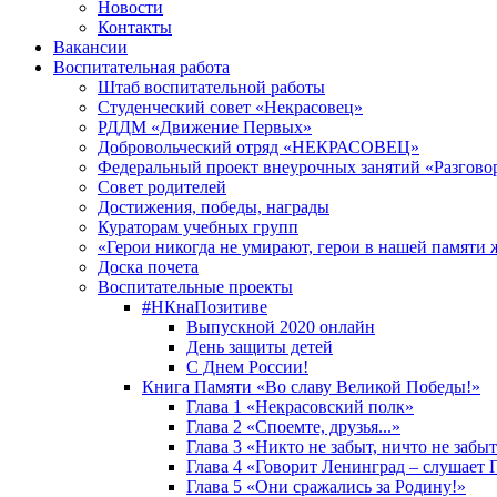
Новости
Контакты
Вакансии
Воспитательная работа
Штаб воспитательной работы
Студенческий совет «Некрасовец»
РДДМ «Движение Первых»
Добровольческий отряд «НЕКРАСОВЕЦ»
Федеральный проект внеурочных занятий «Разгово
Совет родителей
Достижения, победы, награды
Кураторам учебных групп
«Герои никогда не умирают, герои в нашей памяти 
Доска почета
Воспитательные проекты
#НКнаПозитиве
Выпускной 2020 онлайн
День защиты детей
С Днем России!
Книга Памяти «Во славу Великой Победы!»
Глава 1 «Некрасовский полк»
Глава 2 «Споемте, друзья...»
Глава 3 «Никто не забыт, ничто не забы
Глава 4 «Говорит Ленинград – слушает 
Глава 5 «Они сражались за Родину!»