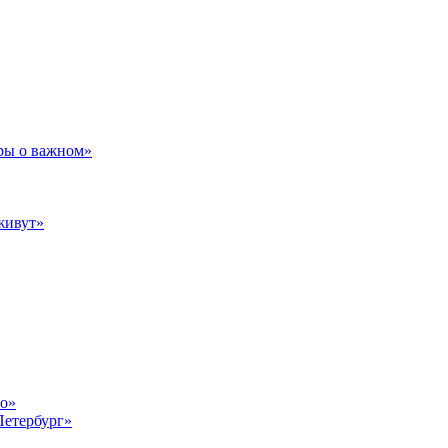
ры о важном»
живут»
то»
Петербург»