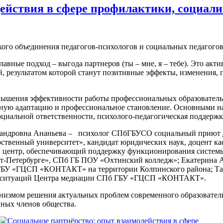
действия в сфере профилактики, социа
кого объединения педагогов-психологов и социальных педагого
главные подход – выгода партнеров (ты – мне, я – тебе). Это ак
, результатом которой станут позитивные эффекты, изменения, 
вышения эффективности работы профессиональных образовател
ьную адаптацию и профессиональное становление. Основными на
оциальной ответственности, психолого-педагогическая поддерж
андровна Ананьева – психолог СПбГБУСО социальный приют дл
ственный университет», кандидат юридических наук, доцент ка
 центр, обеспечивающий поддержку функционирования системы
т-Петербурге», СПб ГБ ПОУ «Охтинский колледж»; Екатерина А
У «ГЦСП «КОНТАКТ» на территории Колпинского района; Татья
х ситуаций Центра медиации СПб ГБУ «ГЦСП «КОНТАКТ».
измом решения актуальных проблем современного образователь
ных членов общества.