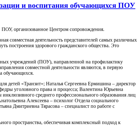
лизации и воспитания обучающихся ПОУ
в ПОУ, организованное Центром сопровождения.
тивная совместная деятельность представителей самых различных
путь построения здорового гражданского общества. Это
ьных учреждений (ПОУ), направленной на профилактику
правления совместной деятельности являются, в первую
ка обучающихся.
я детей «Транзит»; Наталья Сергеевна Ермишина – директор
федры уголовного права и процесса; Валентина Юрьевна
 инклюзивного среднего профессионального образования лиц
натольевна Алексеева – психолог Отдела социального
на Дмитриевна Тярасова – специалист по работе с
ного пространства, обеспечивая комплексный подход к