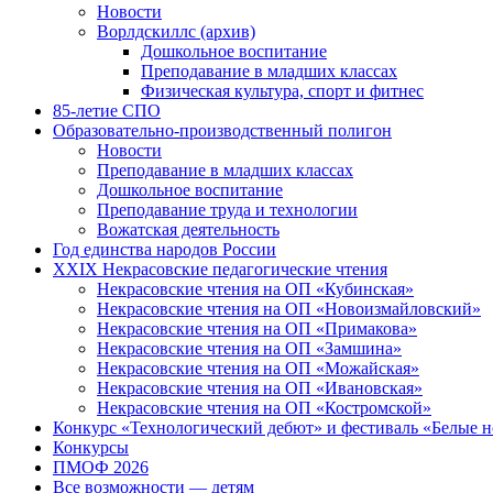
Новости
Ворлдскиллс (архив)
Дошкольное воспитание
Преподавание в младших классах
Физическая культура, спорт и фитнес
85-летие СПО
Образовательно-производственный полигон
Новости
Преподавание в младших классах
Дошкольное воспитание
Преподавание труда и технологии
Вожатская деятельность
Год единства народов России
XXIX Некрасовские педагогические чтения
Некрасовские чтения на ОП «Кубинская»
Некрасовские чтения на ОП «Новоизмайловский»
Некрасовские чтения на ОП «Примакова»
Некрасовские чтения на ОП «Замшина»
Некрасовские чтения на ОП «Можайская»
Некрасовские чтения на ОП «Ивановская»
Некрасовские чтения на ОП «Костромской»
Конкурс «Технологический дебют» и фестиваль «Белые 
Конкурсы
ПМОФ 2026
Все возможности — детям