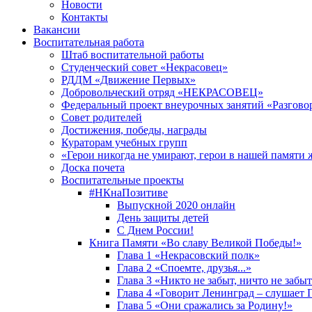
Новости
Контакты
Вакансии
Воспитательная работа
Штаб воспитательной работы
Студенческий совет «Некрасовец»
РДДМ «Движение Первых»
Добровольческий отряд «НЕКРАСОВЕЦ»
Федеральный проект внеурочных занятий «Разгово
Совет родителей
Достижения, победы, награды
Кураторам учебных групп
«Герои никогда не умирают, герои в нашей памяти 
Доска почета
Воспитательные проекты
#НКнаПозитиве
Выпускной 2020 онлайн
День защиты детей
С Днем России!
Книга Памяти «Во славу Великой Победы!»
Глава 1 «Некрасовский полк»
Глава 2 «Споемте, друзья...»
Глава 3 «Никто не забыт, ничто не забы
Глава 4 «Говорит Ленинград – слушает 
Глава 5 «Они сражались за Родину!»