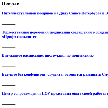
Новости
Интеллектуальный поединок на Днях Санкт-Петербурга в В
_______
Торжественная церемония подписания соглашения о создани
«Профессионалитет»
_______
Визуальное расписание: инструкция по применению
_______
Будущее без конфликтов: студенты готовятся развивать С
_______
Центр сопровождения ПОУ представил опыт своей работы
_______