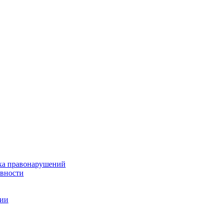
ка правонарушений
ивности
ции