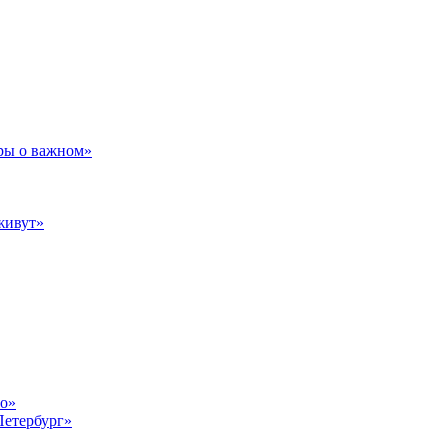
ры о важном»
живут»
то»
Петербург»