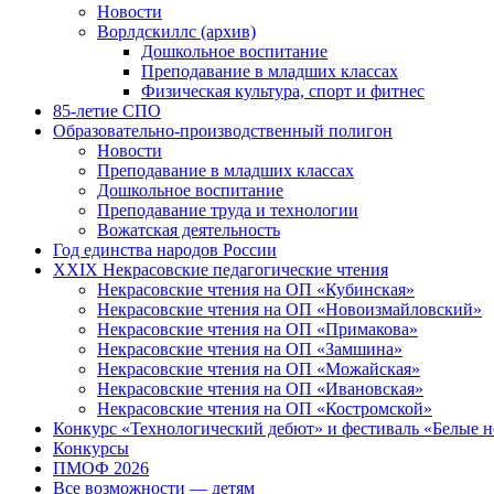
Новости
Ворлдскиллс (архив)
Дошкольное воспитание
Преподавание в младших классах
Физическая культура, спорт и фитнес
85-летие СПО
Образовательно-производственный полигон
Новости
Преподавание в младших классах
Дошкольное воспитание
Преподавание труда и технологии
Вожатская деятельность
Год единства народов России
XXIX Некрасовские педагогические чтения
Некрасовские чтения на ОП «Кубинская»
Некрасовские чтения на ОП «Новоизмайловский»
Некрасовские чтения на ОП «Примакова»
Некрасовские чтения на ОП «Замшина»
Некрасовские чтения на ОП «Можайская»
Некрасовские чтения на ОП «Ивановская»
Некрасовские чтения на ОП «Костромской»
Конкурс «Технологический дебют» и фестиваль «Белые 
Конкурсы
ПМОФ 2026
Все возможности — детям