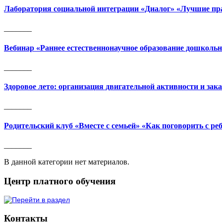
Лаборатория социальной интеграции «Диалог» «Лучшие пра
_______
Вебинар «Раннее естественнонаучное образование дошколь
_______
Здоровое лето: организация двигательной активности и зак
_______
Родительский клуб «Вместе с семьей» «Как поговорить с ре
_______
В данной категории нет материалов.
Центр платного обучения
Контакты