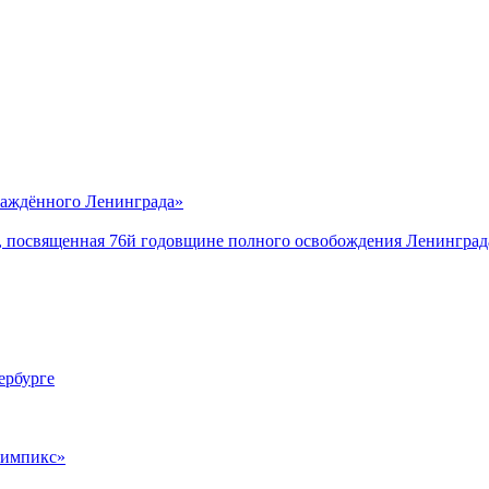
саждённого Ленинграда»
, посвященная 76й годовщине полного освобождения Ленинград
ербурге
лимпикс»