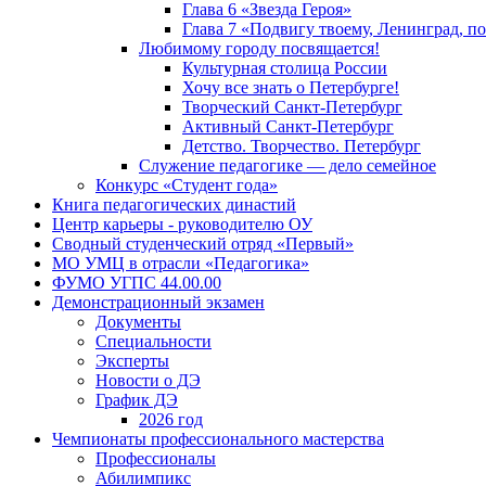
Глава 6 «Звезда Героя»
Глава 7 «Подвигу твоему, Ленинград, п
Любимому городу посвящается!
Культурная столица России
Хочу все знать о Петербурге!
Творческий Санкт-Петербург
Активный Санкт-Петербург
Детство. Творчество. Петербург
Служение педагогике — дело семейное
Конкурс «Студент года»
Книга педагогических династий
Центр карьеры - руководителю ОУ
Сводный студенческий отряд «Первый»
МО УМЦ в отрасли «Педагогика»
ФУМО УГПС 44.00.00
Демонстрационный экзамен
Документы
Специальности
Эксперты
Новости о ДЭ
График ДЭ
2026 год
Чемпионаты профессионального мастерства
Профессионалы
Абилимпикс