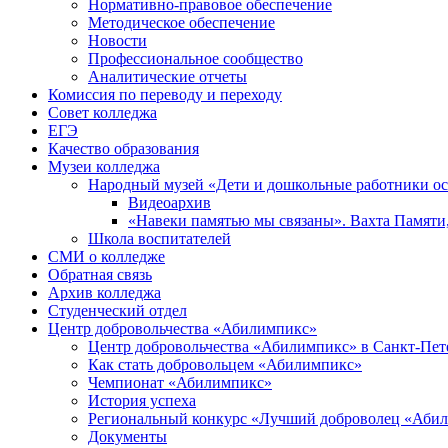
Нормативно-правовое обеспечение
Методическое обеспечение
Новости
Профессиональное сообщество
Аналитические отчеты
Комиссия по переводу и переходу
Совет колледжа
ЕГЭ
Качество образования
Музеи колледжа
Народный музей «Дети и дошкольные работники о
Видеоархив
«Навеки памятью мы связаны». Вахта Памяти
Школа воспитателей
СМИ о колледже
Обратная связь
Архив колледжа
Студенческий отдел
Центр добровольчества «Абилимпикс»
Центр добровольчества «Абилимпикс» в Санкт-Пет
Как стать добровольцем «Абилимпикс»
Чемпионат «Абилимпикс»
История успеха
Региональный конкурс «Лучший доброволец «Аби
Документы